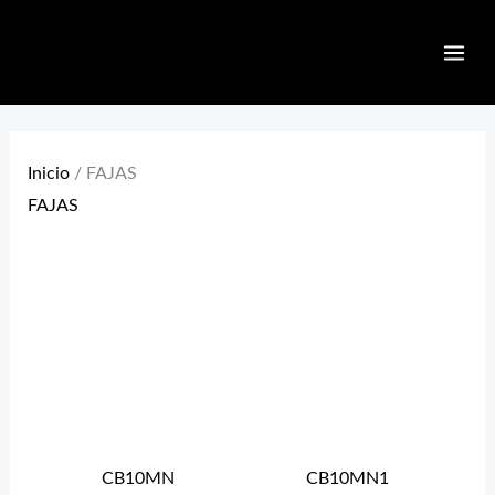
Ir
MAI
al
ME
contenido
Inicio
/ FAJAS
FAJAS
CB10MN
CB10MN1