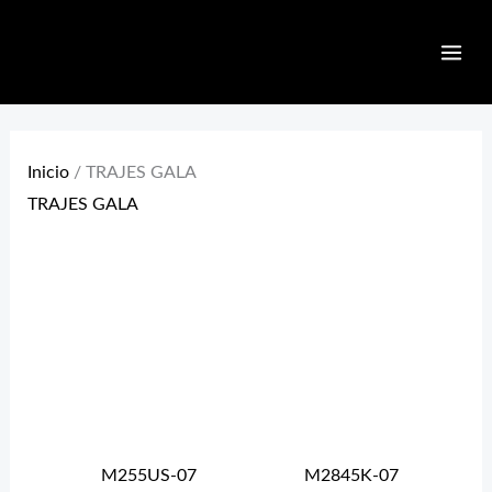
Ir
MAI
al
ME
contenido
Inicio
/ TRAJES GALA
TRAJES GALA
M255US-07
M2845K-07