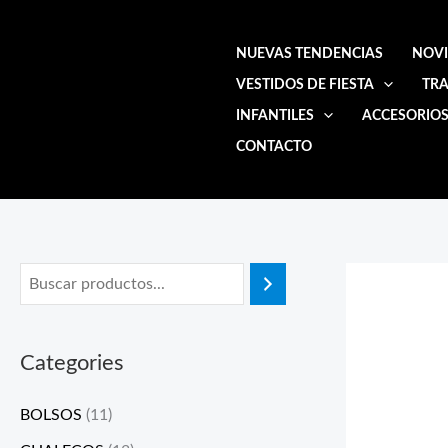
Ir
al
NUEVAS TENDENCIAS
NOV
contenido
VESTIDOS DE FIESTA
TRA
INFANTILES
ACCESORIO
CONTACTO
Categories
BOLSOS
(11)