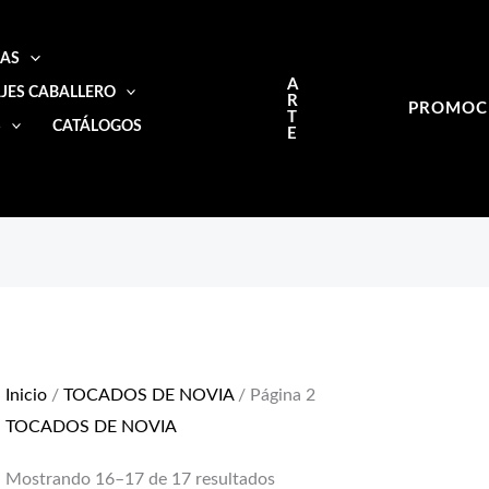
IAS
A
JES CABALLERO
R
PROMOC
T
S
CATÁLOGOS
E
Inicio
/
TOCADOS DE NOVIA
/ Página 2
TOCADOS DE NOVIA
Mostrando 16–17 de 17 resultados