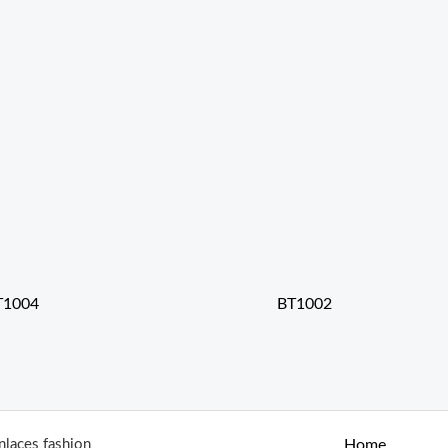
T1004
BT1002
nlaces fashion
Home