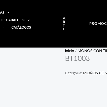
IAS
A
JES CABALLERO
R
PROMOC
T
S
CATÁLOGOS
E
Inicio
/
MOÑOS CON TI
BT1003
Categoría:
MOÑOS CON 