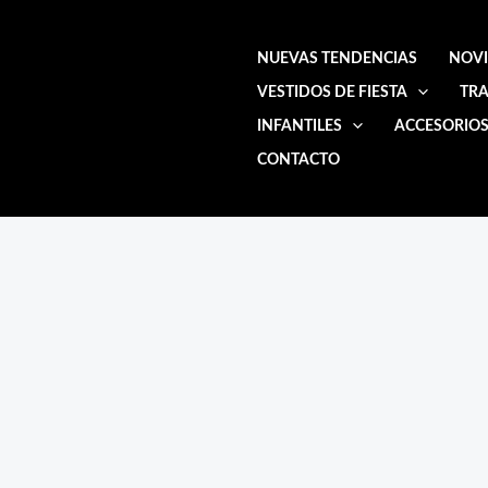
Ir
al
NUEVAS TENDENCIAS
NOV
contenido
VESTIDOS DE FIESTA
TRA
INFANTILES
ACCESORIO
CONTACTO