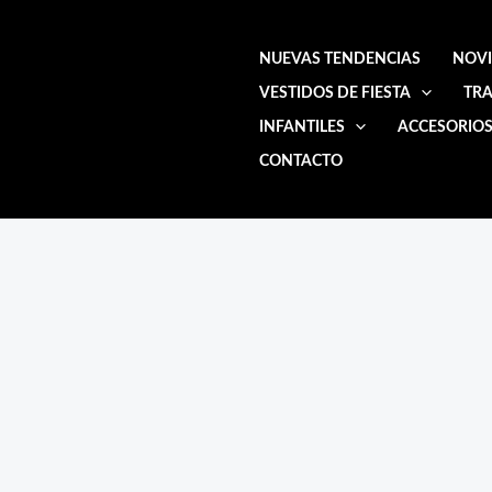
Ir
al
NUEVAS TENDENCIAS
NOV
contenido
VESTIDOS DE FIESTA
TRA
INFANTILES
ACCESORIO
CONTACTO