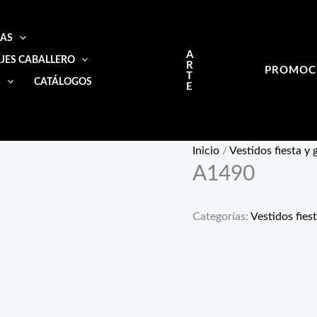
IAS
A
JES CABALLERO
R
PROMOC
T
S
CATÁLOGOS
E
Inicio
/
Vestidos fiesta y
A1490
Categorías:
Vestidos fies