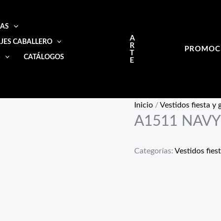
IAS
A
JES CABALLERO
R
PROMOC
T
S
CATÁLOGOS
E
Inicio
/
Vestidos fiesta y
A1511 NAVY
Categorías:
Vestidos fies