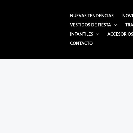
Ir
al
NUEVAS TENDENCIAS
NOV
contenido
VESTIDOS DE FIESTA
TRA
INFANTILES
ACCESORIO
CONTACTO