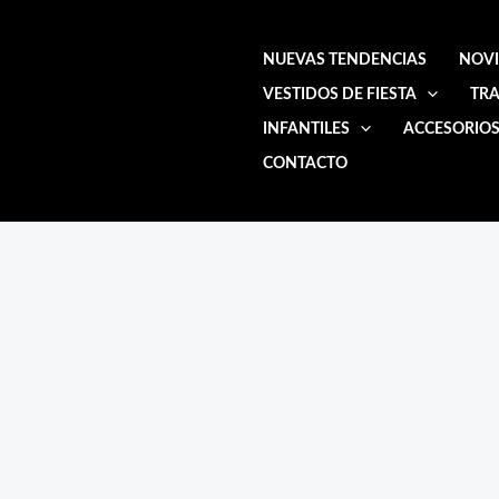
Ir
al
NUEVAS TENDENCIAS
NOV
contenido
VESTIDOS DE FIESTA
TRA
INFANTILES
ACCESORIO
CONTACTO