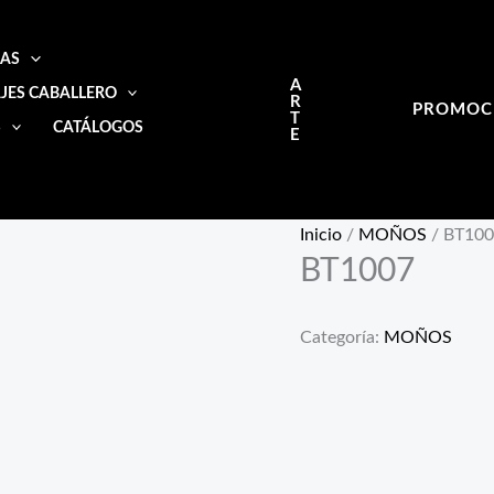
IAS
A
JES CABALLERO
R
PROMOC
T
S
CATÁLOGOS
E
Inicio
/
MOÑOS
/ BT10
BT1007
Categoría:
MOÑOS