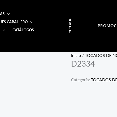
IAS
A
JES CABALLERO
R
PROMOC
T
S
CATÁLOGOS
E
Inicio
/
TOCADOS DE N
D2334
Categoría:
TOCADOS DE