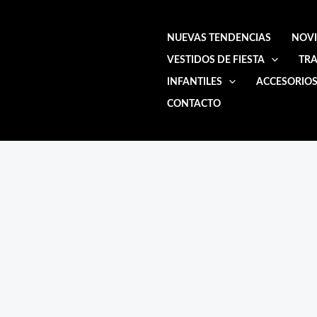
Ir
al
NUEVAS TENDENCIAS
NOV
contenido
VESTIDOS DE FIESTA
TRA
INFANTILES
ACCESORIO
CONTACTO