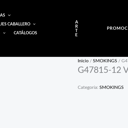
IAS
A
JES CABALLERO
R
PROMOC
T
S
CATÁLOGOS
E
Inicio
/
SMOKINGS
/ G4
G47815-12 
Categoría:
SMOKINGS