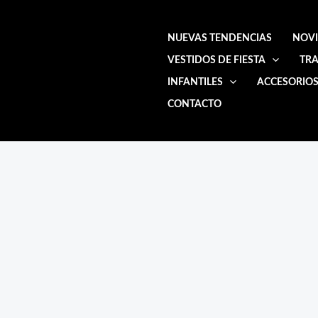
Ir
al
NUEVAS TENDENCIAS
NOV
contenido
VESTIDOS DE FIESTA
TRA
INFANTILES
ACCESORIO
CONTACTO