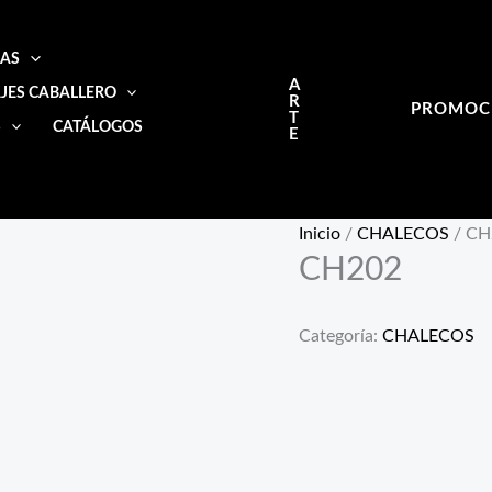
IAS
A
JES CABALLERO
R
PROMOC
T
S
CATÁLOGOS
E
Inicio
/
CHALECOS
/ CH
CH202
Categoría:
CHALECOS