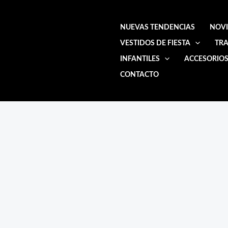
Ir
al
NUEVAS TENDENCIAS
NOV
contenido
VESTIDOS DE FIESTA
TRA
INFANTILES
ACCESORIO
CONTACTO